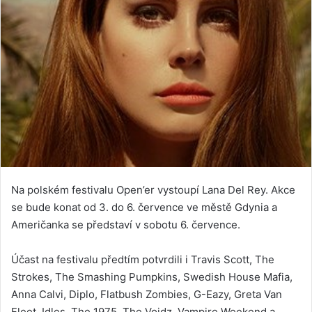
Na polském festivalu Open’er vystoupí Lana Del Rey. Akce
se bude konat od 3. do 6. července ve městě Gdynia a
Američanka se představí v sobotu 6. července.
Účast na festivalu předtím potvrdili i Travis Scott, The
Strokes, The Smashing Pumpkins, Swedish House Mafia,
Anna Calvi, Diplo, Flatbush Zombies, G-Eazy, Greta Van
Fleet, Idles, The 1975, The Voidz, Vampire Weekend a