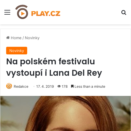
Menu
H
Home
/
Novinky
Novinky
Na polském festivalu
vystoupí i Lana Del Rey
Redakce
17. 4. 2019
178
Less than a minute