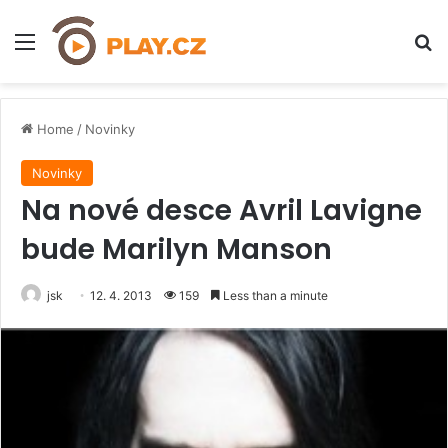
Menu
H
Home
/
Novinky
Novinky
Na nové desce Avril Lavigne
bude Marilyn Manson
jsk
12. 4. 2013
159
Less than a minute