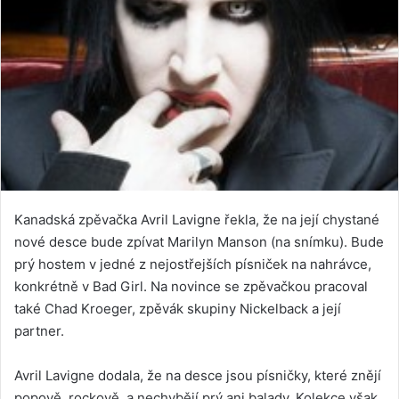
Kanadská zpěvačka Avril Lavigne řekla, že na její chystané
nové desce bude zpívat Marilyn Manson (na snímku). Bude
prý hostem v jedné z nejostřejších písniček na nahrávce,
konkrétně v Bad Girl. Na novince se zpěvačkou pracoval
také Chad Kroeger, zpěvák skupiny Nickelback a její
partner.
Avril Lavigne dodala, že na desce jsou písničky, které znějí
popově, rockově, a nechybějí prý ani balady. Kolekce však