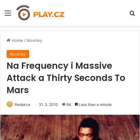
Menu
H
Home
/
Novinky
Novinky
Na Frequency i Massive
Attack a Thirty Seconds To
Mars
Redakce
31. 3. 2010
94
Less than a minute