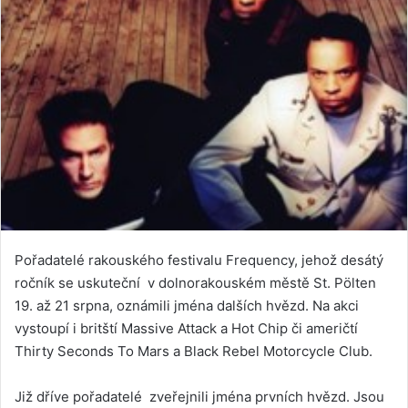
Pořadatelé rakouského festivalu Frequency, jehož desátý
ročník se uskuteční v dolnorakouském městě St. Pölten
19. až 21 srpna, oznámili jména dalších hvězd. Na akci
vystoupí i britští Massive Attack a Hot Chip či američtí
Thirty Seconds To Mars a Black Rebel Motorcycle Club.
Již dříve pořadatelé zveřejnili jména prvních hvězd. Jsou