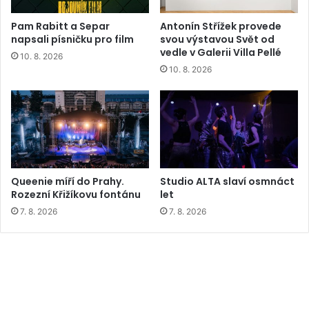
Pam Rabitt a Separ
Antonín Střížek provede
napsali písničku pro film
svou výstavou Svět od
vedle v Galerii Villa Pellé
10. 8. 2026
10. 8. 2026
Queenie míří do Prahy.
Studio ALTA slaví osmnáct
Rozezní Křižíkovu fontánu
let
7. 8. 2026
7. 8. 2026