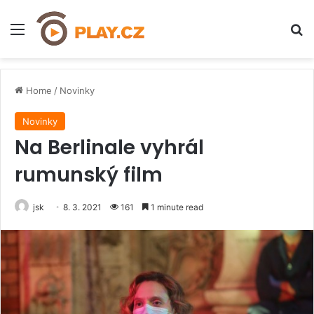
Menu
H
Home
/
Novinky
Novinky
Na Berlinale vyhrál
rumunský film
jsk
8. 3. 2021
161
1 minute read