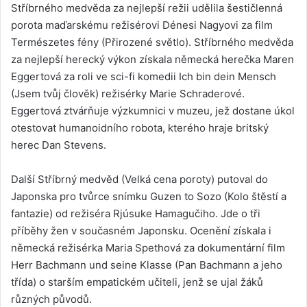
Stříbrného medvěda za nejlepší režii udělila šestičlenná
porota maďarskému režisérovi Dénesi Nagyovi za film
Természetes fény (Přirozené světlo). Stříbrného medvěda
za nejlepší herecký výkon získala německá herečka Maren
Eggertová za roli ve sci-fi komedii Ich bin dein Mensch
(Jsem tvůj člověk) režisérky Marie Schraderové.
Eggertová ztvárňuje výzkumnici v muzeu, jež dostane úkol
otestovat humanoidního robota, kterého hraje britský
herec Dan Stevens.
Další Stříbrný medvěd (Velká cena poroty) putoval do
Japonska pro tvůrce snímku Guzen to Sozo (Kolo štěstí a
fantazie) od režiséra Rjúsuke Hamagučiho. Jde o tři
příběhy žen v současném Japonsku. Ocenění získala i
německá režisérka Maria Spethová za dokumentární film
Herr Bachmann und seine Klasse (Pan Bachmann a jeho
třída) o starším empatickém učiteli, jenž se ujal žáků
různých původů.