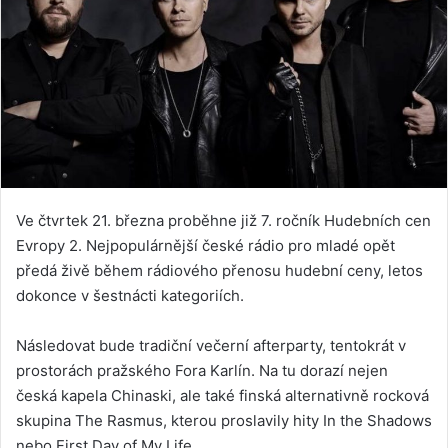
Ve čtvrtek 21. března proběhne již 7. ročník Hudebních cen
Evropy 2. Nejpopulárnější české rádio pro mladé opět
předá živě během rádiového přenosu hudební ceny, letos
dokonce v šestnácti kategoriích.
Následovat bude tradiční večerní afterparty, tentokrát v
prostorách pražského Fora Karlín. Na tu dorazí nejen
česká kapela Chinaski, ale také finská alternativně rocková
skupina The Rasmus, kterou proslavily hity In the Shadows
nebo First Day of My Life.