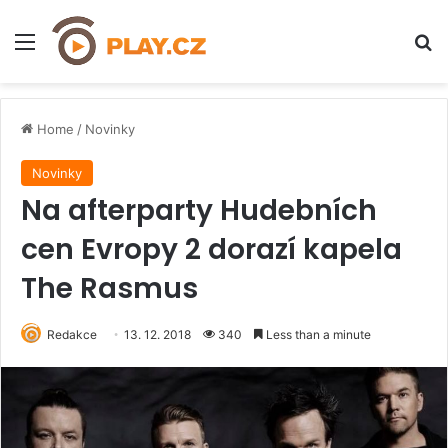
Menu
H
Home
/
Novinky
Novinky
Na afterparty Hudebních
cen Evropy 2 dorazí kapela
The Rasmus
Redakce
13. 12. 2018
340
Less than a minute