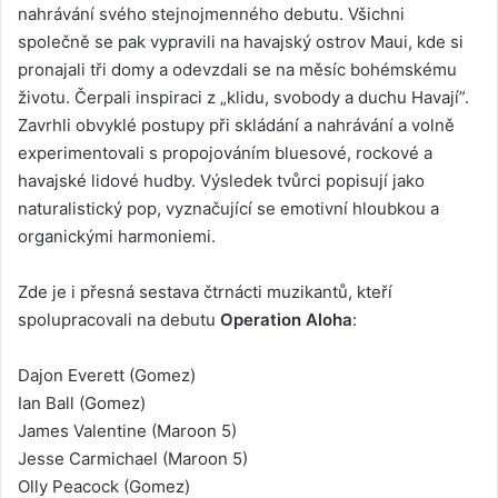
nahrávání svého stejnojmenného debutu. Všichni
společně se pak vypravili na havajský ostrov Maui, kde si
pronajali tři domy a odevzdali se na měsíc bohémskému
životu. Čerpali inspiraci z „klidu, svobody a duchu Havají”.
Zavrhli obvyklé postupy při skládání a nahrávání a volně
experimentovali s propojováním bluesové, rockové a
havajské lidové hudby. Výsledek tvůrci popisují jako
naturalistický pop, vyznačující se emotivní hloubkou a
organickými harmoniemi.
Zde je i přesná sestava čtrnácti muzikantů, kteří
spolupracovali na debutu
Operation Aloha
:
Dajon Everett (Gomez)
Ian Ball (Gomez)
James Valentine (Maroon 5)
Jesse Carmichael (Maroon 5)
Olly Peacock (Gomez)