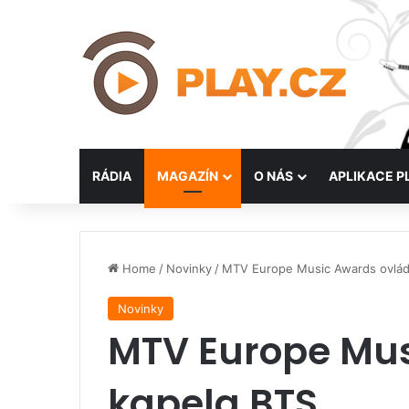
RÁDIA
MAGAZÍN
O NÁS
APLIKACE P
Home
/
Novinky
/
MTV Europe Music Awards ovlád
Novinky
MTV Europe Mus
kapela BTS