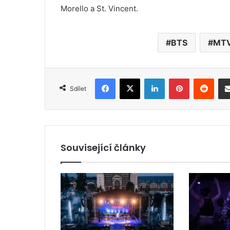
Morello a St. Vincent.
BTS
MTV
Facebook
X
LinkedIn
Pinterest
Reddit
Sdílet
Související články