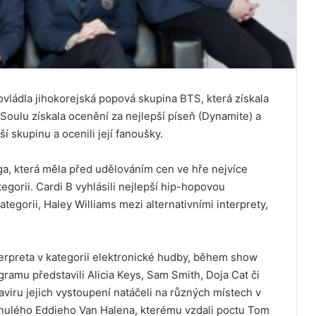
ládla jihokorejská popová skupina BTS, která získala
Soulu získala ocenění za nejlepší píseň (Dynamite) a
pší skupinu a ocenili její fanoušky.
aga, která měla před udělováním cen ve hře nejvíce
egorii. Cardi B vyhlásili nejlepší hip-hopovou
ategorii, Haley Williams mezi alternativními interprety,
nterpreta v kategorii elektronické hudby, během show
gramu představili Alicia Keys, Sam Smith, Doja Cat či
viru jejich vystoupení natáčeli na různých místech v
snulého Eddieho Van Halena, kterému vzdali poctu Tom