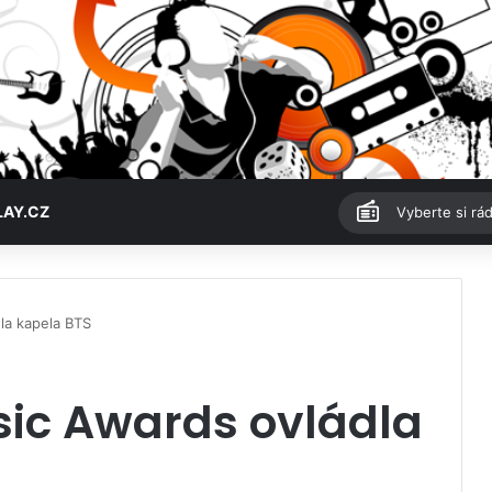
LAY.CZ
Vyberte si rád
la kapela BTS
ic Awards ovládla