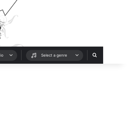
Hledat
io
Select a genre