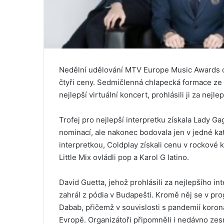
Nedělní udělování MTV Europe Music Awards ov
čtyři ceny. Sedmičlenná chlapecká formace ze 
nejlepší virtuální koncert, prohlásili ji za nejle
Trofej pro nejlepší interpretku získala Lady G
nominací, ale nakonec bodovala jen v jedné kat
interpretkou, Coldplay získali cenu v rockové k
Little Mix ovládli pop a Karol G latino.
David Guetta, jehož prohlásili za nejlepšího i
zahrál z pódia v Budapešti. Kromě něj se v pro
Dabab, přičemž v souvislosti s pandemií korona
Evropě. Organizátoři připomněli i nedávno ze