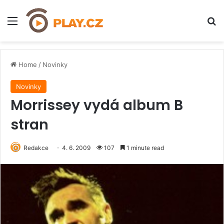
Menu
H
Home
/
Novinky
Novinky
Morrissey vydá album B
stran
Redakce
4. 6. 2009
107
1 minute read