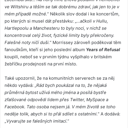
ve Wiltshiru a těším se tak dobrému zdraví, jak jen to je v
mém případě možné.
“ Několik slov dodal i ke koncertům,
po kterých si musel dát přestávku: „
…ačkoli v Hullu,
Hartlepoolu a Manchesteru to byly noci, v nichž se
koncentroval celý život, fyzické limity byly překročeny.
Falešné noty ničí duši.
“ Morrissey zároveň poděkoval těm
fanouškům, kteří si jeho poslední album
Years of Refusal
koupili, neboť se v prvním týdnu vyšplhalo v britském
žebříčku prodejnosti na první místo.
Také upozornil, že na komunitních serverech se za něj
někdo vydává: „
Rád bych poukázal na to, že nějaká
průměrná bytost užívá mého jména a posílá bystře
zfalšované odpovědi lidem přes Twitter, MySpace a
Facebook. Tato osoba nejsem já. V mém životě se toho
neděje tolik, abych si to přál sdílet s ostatními.
“ A dodává:
„
Vyvarujte se falešných imitací.
“