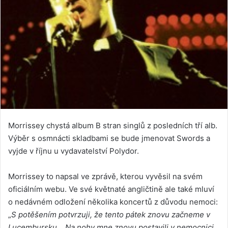
Morrissey chystá album B stran singlů z posledních tří alb.
Výběr s osmnácti skladbami se bude jmenovat Swords a
vyjde v říjnu u vydavatelství Polydor.
Morrissey to napsal ve zprávě, kterou vyvěsil na svém
oficiálním webu. Ve své květnaté angličtině ale také mluví
o nedávném odložení několika koncertů z důvodu nemoci:
„
S potěšením potvrzuji, že tento pátek znovu začneme v
Lucembursku… Na nohy mne znovu postavili v nemocnici