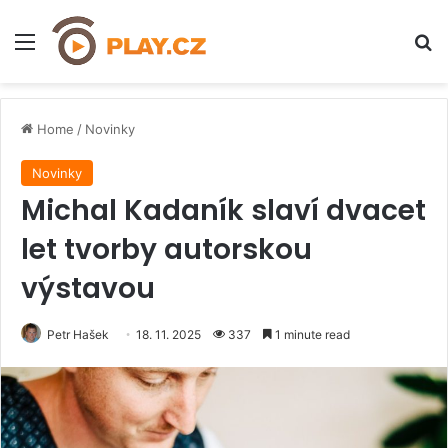
Menu
H
Home
/
Novinky
Novinky
Michal Kadaník slaví dvacet
let tvorby autorskou
výstavou
Petr Hašek
18. 11. 2025
337
1 minute read