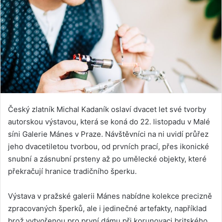
Český zlatník Michal Kadaník oslaví dvacet let své tvorby
autorskou výstavou, která se koná do 22. listopadu v Malé
síni Galerie Mánes v Praze. Návštěvníci na ni uvidí průřez
jeho dvacetiletou tvorbou, od prvních prací, přes ikonické
snubní a zásnubní prsteny až po umělecké objekty, které
překračují hranice tradičního šperku.
Výstava v pražské galerii Mánes nabídne kolekce precizně
zpracovaných šperků, ale i jedinečné artefakty, například
brož vytvořenou pro první dámu při korunovaci britského