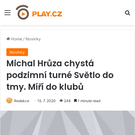
Menu
H
Home
/
Novinky
Novinky
Michal Hrůza chystá
podzimní turné Světlo do
tmy. Míří do klubů
Redakce
15. 7. 2020
248
1 minute read