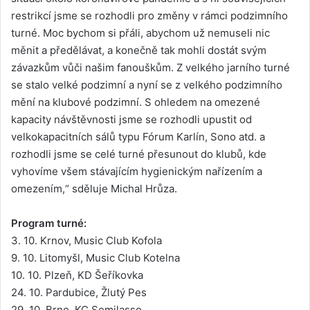
restrikcí jsme se rozhodli pro změny v rámci podzimního
turné. Moc bychom si přáli, abychom už nemuseli nic
měnit a předělávat, a konečně tak mohli dostát svým
závazkům vůči našim fanouškům. Z velkého jarního turné
se stalo velké podzimní a nyní se z velkého podzimního
mění na klubové podzimní. S ohledem na omezené
kapacity návštěvnosti jsme se rozhodli upustit od
velkokapacitních sálů typu Fórum Karlín, Sono atd. a
rozhodli jsme se celé turné přesunout do klubů, kde
vyhovíme všem stávajícím hygienickým nařízením a
omezením,“ sděluje Michal Hrůza.
Program turné:
3. 10. Krnov, Music Club Kofola
9. 10. Litomyšl, Music Club Kotelna
10. 10. Plzeň, KD Šeříkovka
24. 10. Pardubice, Žlutý Pes
29. 10. Brno, KC Semilasso