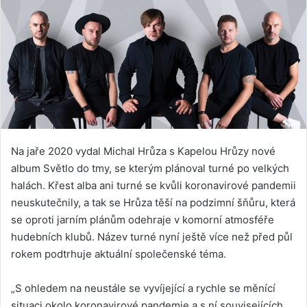
Na jaře 2020 vydal Michal Hrůza s Kapelou Hrůzy nové
album Světlo do tmy, se kterým plánoval turné po velkých
halách. Křest alba ani turné se kvůli koronavirové pandemii
neuskutečnily, a tak se Hrůza těší na podzimní šňůru, která
se oproti jarním plánům odehraje v komorní atmosféře
hudebních klubů. Název turné nyní ještě více než před půl
rokem podtrhuje aktuální společenské téma.
„S ohledem na neustále se vyvíjející a rychle se měnící
situaci okolo koronavirové pandemie a s ní souvisejících