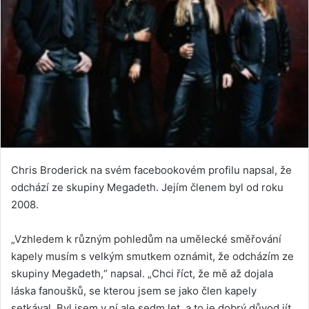
Chris Broderick na svém facebookovém profilu napsal, že
odchází ze skupiny Megadeth. Jejím členem byl od roku
2008.
„Vzhledem k různým pohledům na umělecké směřování
kapely musím s velkým smutkem oznámit, že odcházím ze
skupiny Megadeth,“ napsal. „Chci říct, že mě až dojala
láska fanoušků, se kterou jsem se jako člen kapely
setkával. Byl jsem v ní ale sedm let, a to je dobrý důvod jít