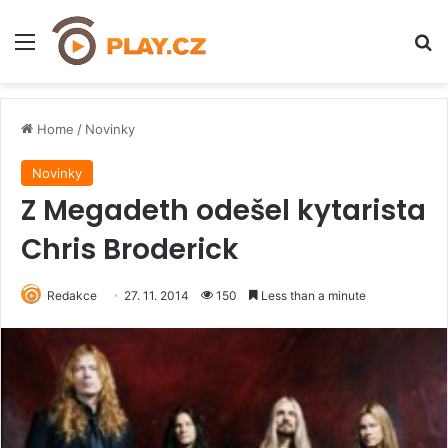
Menu
H
Home
/
Novinky
Novinky
Z Megadeth odešel kytarista
Chris Broderick
Redakce
27. 11. 2014
150
Less than a minute