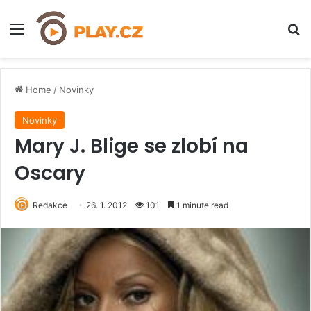
Menu
H
Home
/
Novinky
Novinky
Mary J. Blige se zlobí na
Oscary
Redakce
26. 1. 2012
101
1 minute read