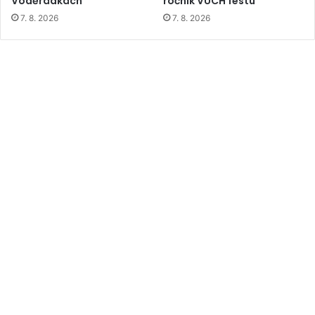
Voděrádkách
ročník VUCH festu
7. 8. 2026
7. 8. 2026