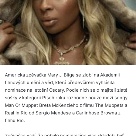
Americká zpěvačka Mary J. Blige se zlobí na Akademii
filmových umění a věd, která předevčírem vyhlásila
nominace na letošní Oscary. Podle nich se o majiteli zlaté
sošky v kategorii Píseň roku rozhodne pouze mezi songy
Man Or Muppet Breta McKenzieho z filmu The Muppets a
Real In Rio od Sergio Mendese a Carlinhose Browna z
filmu Rio.
Zpěvačce vadí, že nebylo nominováno více skladeb, byť