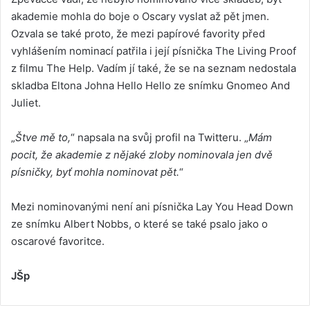
akademie mohla do boje o Oscary vyslat až pět jmen.
Ozvala se také proto, že mezi papírové favority před
vyhlášením nominací patřila i její písnička The Living Proof
z filmu The Help. Vadím jí také, že se na seznam nedostala
skladba Eltona Johna Hello Hello ze snímku Gnomeo And
Juliet.
„
Štve mě to,
“ napsala na svůj profil na Twitteru. „
Mám
pocit, že akademie z nějaké zloby nominovala jen dvě
písničky, byť mohla nominovat pět.
“
Mezi nominovanými není ani písnička Lay You Head Down
ze snímku Albert Nobbs, o které se také psalo jako o
oscarové favoritce.
JŠp