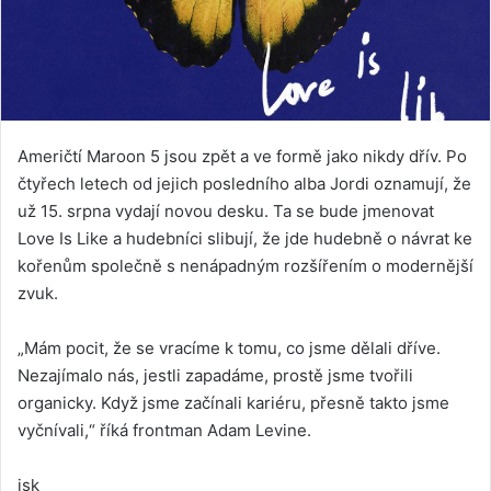
Američtí Maroon 5 jsou zpět a ve formě jako nikdy dřív. Po
čtyřech letech od jejich posledního alba Jordi oznamují, že
už 15. srpna vydají novou desku. Ta se bude jmenovat
Love Is Like a hudebníci slibují, že jde hudebně o návrat ke
kořenům společně s nenápadným rozšířením o modernější
zvuk.
„Mám pocit, že se vracíme k tomu, co jsme dělali dříve.
Nezajímalo nás, jestli zapadáme, prostě jsme tvořili
organicky. Když jsme začínali kariéru, přesně takto jsme
vyčnívali,“ říká frontman Adam Levine.
jsk