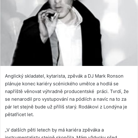
Anglický skladatel, kytarista, zpěvák a DJ Mark Ronson
plánuje konec kariéry scénického umělce a hodlá se
napříště věnovat výhradně producentské práci. Tvrdí, že
se nenarodil pro vystupování na pódiích a navíc na to za
pár let stejně bude už příliš starý. Rodákovi z Londýna je
pětatřicet let.
„V dalších pěti letech by má kariéra zpěváka a
instrumentalisty stejně skončila. Mám vždycky před