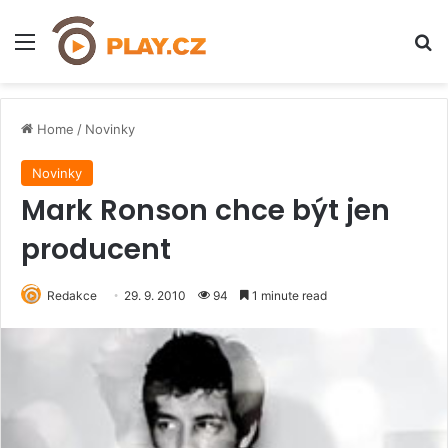
Menu
H
Home
/
Novinky
Novinky
Mark Ronson chce být jen
producent
Redakce
29. 9. 2010
94
1 minute read