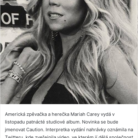
Americká zpěvačka a herečka Mariah Carey vydá v
listopadu patnácté studiové album. Novinka se bude
jmenovat Caution. Interpretka vydání nahrávky oznámila na
Twitteru, kde zveřejnila video, ve kterém jí dělá společnost