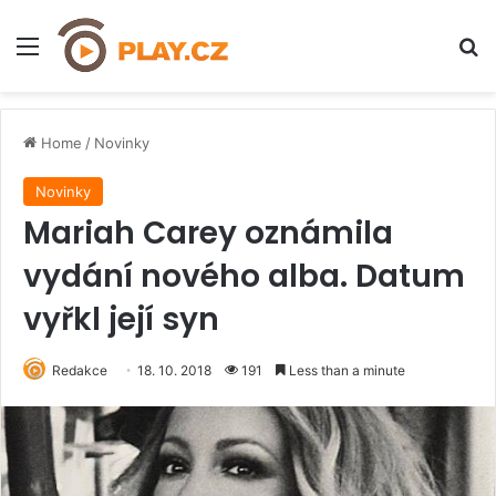
Menu
H
Home
/
Novinky
Novinky
Mariah Carey oznámila
vydání nového alba. Datum
vyřkl její syn
Redakce
18. 10. 2018
191
Less than a minute