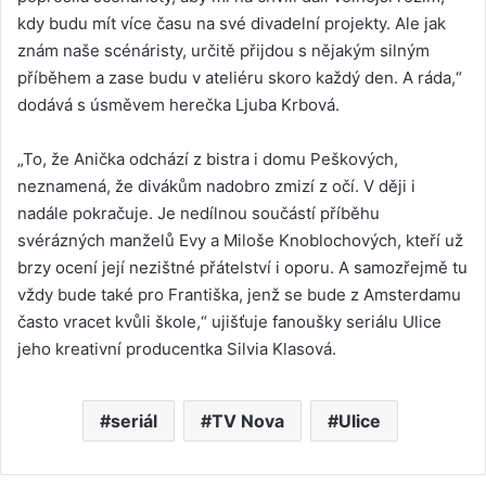
kdy budu mít více času na své divadelní projekty. Ale jak
znám naše scénáristy, určitě přijdou s nějakým silným
příběhem a zase budu v ateliéru skoro každý den. A ráda,“
dodává s úsměvem herečka Ljuba Krbová.
„To, že Anička odchází z bistra i domu Peškových,
neznamená, že divákům nadobro zmizí z očí. V ději i
nadále pokračuje. Je nedílnou součástí příběhu
svérázných manželů Evy a Miloše Knoblochových, kteří už
brzy ocení její nezištné přátelství i oporu. A samozřejmě tu
vždy bude také pro Františka, jenž se bude z Amsterdamu
často vracet kvůli škole,“ ujišťuje fanoušky seriálu Ulice
jeho kreativní producentka Silvia Klasová.
seriál
TV Nova
Ulice