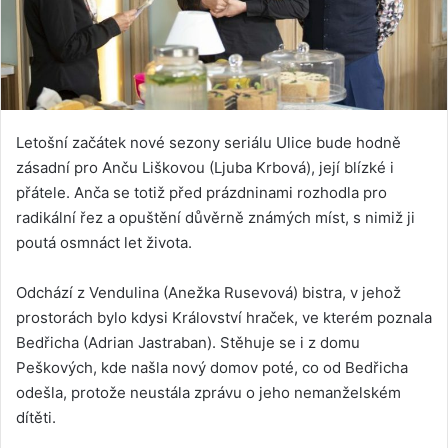
Letošní začátek nové sezony seriálu Ulice bude hodně
zásadní pro Anču Liškovou (Ljuba Krbová), její blízké i
přátele. Anča se totiž před prázdninami rozhodla pro
radikální řez a opuštění důvěrně známých míst, s nimiž ji
poutá osmnáct let života.
Odchází z Vendulina (Anežka Rusevová) bistra, v jehož
prostorách bylo kdysi Království hraček, ve kterém poznala
Bedřicha (Adrian Jastraban). Stěhuje se i z domu
Peškových, kde našla nový domov poté, co od Bedřicha
odešla, protože neustála zprávu o jeho nemanželském
dítěti.