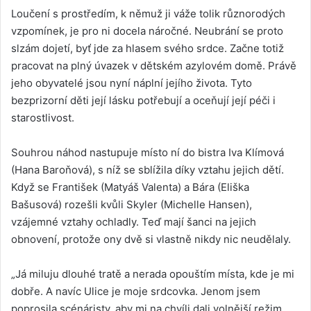
Loučení s prostředím, k němuž ji váže tolik různorodých
vzpomínek, je pro ni docela náročné. Neubrání se proto
slzám dojetí, byť jde za hlasem svého srdce. Začne totiž
pracovat na plný úvazek v dětském azylovém domě. Právě
jeho obyvatelé jsou nyní náplní jejího života. Tyto
bezprizorní děti její lásku potřebují a oceňují její péči i
starostlivost.
Souhrou náhod nastupuje místo ní do bistra Iva Klímová
(Hana Baroňová), s níž se sblížila díky vztahu jejich dětí.
Když se František (Matyáš Valenta) a Bára (Eliška
Bašusová) rozešli kvůli Skyler (Michelle Hansen),
vzájemné vztahy ochladly. Teď mají šanci na jejich
obnovení, protože ony dvě si vlastně nikdy nic neudělaly.
„Já miluju dlouhé tratě a nerada opouštím místa, kde je mi
dobře. A navíc Ulice je moje srdcovka. Jenom jsem
poprosila scénáristy, aby mi na chvíli dali volnější režim,