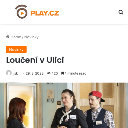
Menu
H
Home
/
Novinky
Novinky
Loučení v Ulici
jsk
29. 8. 2023
420
1 minute read