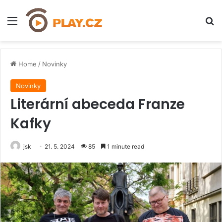
Menu
H
Home
/
Novinky
Novinky
Literární abeceda Franze
Kafky
jsk
21. 5. 2024
85
1 minute read