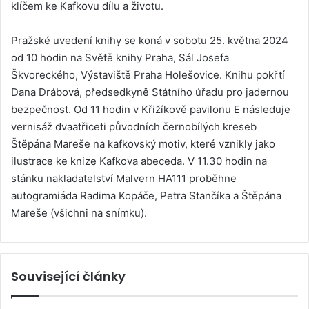
klíčem ke Kafkovu dílu a životu.
Pražské uvedení knihy se koná v sobotu 25. května 2024
od 10 hodin na Světě knihy Praha, Sál Josefa
Škvoreckého, Výstaviště Praha Holešovice. Knihu pokřtí
Dana Drábová, předsedkyně Státního úřadu pro jadernou
bezpečnost. Od 11 hodin v Křižíkově pavilonu E následuje
vernisáž dvaatřiceti původních černobílých kreseb
Štěpána Mareše na kafkovský motiv, které vznikly jako
ilustrace ke knize Kafkova abeceda. V 11.30 hodin na
stánku nakladatelství Malvern HA111 proběhne
autogramiáda Radima Kopáče, Petra Stančíka a Štěpána
Mareše (všichni na snímku).
Související články