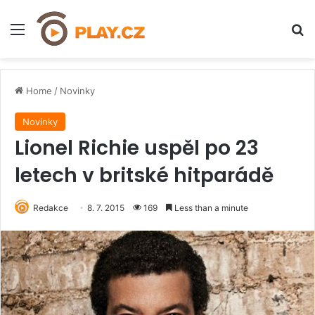
Menu
H
Home
/
Novinky
Novinky
Lionel Richie uspěl po 23
letech v britské hitparádě
Redakce
8. 7. 2015
169
Less than a minute