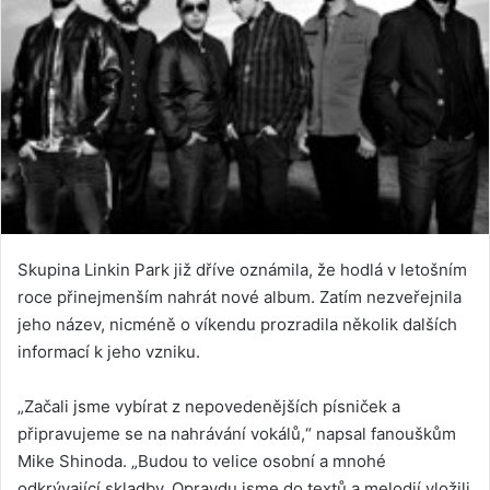
Skupina Linkin Park již dříve oznámila, že hodlá v letošním
roce přinejmenším nahrát nové album. Zatím nezveřejnila
jeho název, nicméně o víkendu prozradila několik dalších
informací k jeho vzniku.
„Začali jsme vybírat z nepovedenějších písniček a
připravujeme se na nahrávání vokálů,“ napsal fanouškům
Mike Shinoda. „Budou to velice osobní a mnohé
odkrývající skladby. Opravdu jsme do textů a melodií vložili