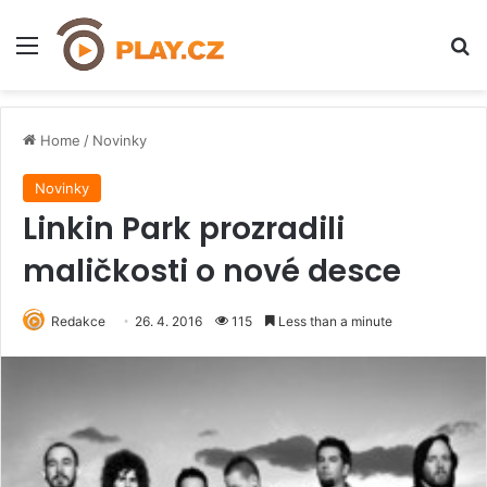
Menu
H
Home
/
Novinky
Novinky
Linkin Park prozradili
maličkosti o nové desce
Redakce
26. 4. 2016
115
Less than a minute