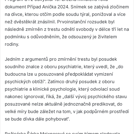
dokument Případ Anička 2024. Snímek se zabývá zločinem
na dívce, kterou otčím podle soudu týral, ponižoval a více
než dvěstěkrát znásilnil. Prvoinstanční rozsudek byl
následně zmírněn z trestu odnětí svobody v délce tří let na
podmínku s odůvodněním, že odsouzený je živitelem
rodiny.
Jedním z argumentů pro zmírnění trestu byl posudek
soudního znalce z oboru psychiatrie, který uvedl, že „do
budoucna lze u posuzované předpokládat vymizení
psychických obtíží“. Zatímco druhý posudek z oboru
psychiatrie a klinické psychologie, který odvolací soud
nakonec ignoroval, říká, že „další vývoj psychického stavu
posuzované nelze aktuálně jednoznačně predikovat, do
velké míry bude záležet na tom, v jak podpůrném prostředí
se bude dívka dále pohybovat“.
Režisérka Šárka Maixnerová se svým týmem sledovala