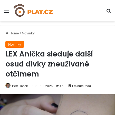
Menu
H
Home
/
Novinky
Novinky
LEX Anička sleduje další
osud dívky zneužívané
otčímem
Petr Hašek
10. 10. 2025
453
1 minute read