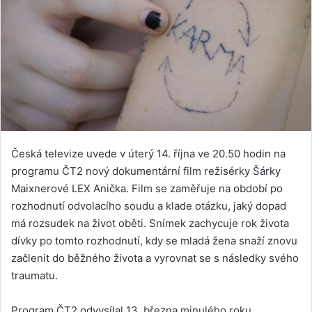
Česká televize uvede v úterý 14. října ve 20.50 hodin na
programu ČT2 nový dokumentární film režisérky Šárky
Maixnerové LEX Anička. Film se zaměřuje na období po
rozhodnutí odvolacího soudu a klade otázku, jaký dopad
má rozsudek na život oběti. Snímek zachycuje rok života
dívky po tomto rozhodnutí, kdy se mladá žena snaží znovu
začlenit do běžného života a vyrovnat se s následky svého
traumatu.
Program ČT2 odvysílal 13. března minulého roku