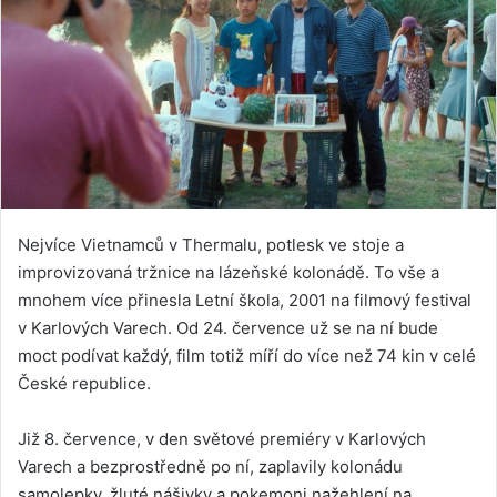
Nejvíce Vietnamců v Thermalu, potlesk ve stoje a
improvizovaná tržnice na lázeňské kolonádě. To vše a
mnohem více přinesla Letní škola, 2001 na filmový festival
v Karlových Varech. Od 24. července už se na ní bude
moct podívat každý, film totiž míří do více než 74 kin v celé
České republice.
Již 8. července, v den světové premiéry v Karlových
Varech a bezprostředně po ní, zaplavily kolonádu
samolepky, žluté nášivky a pokemoni nažehlení na