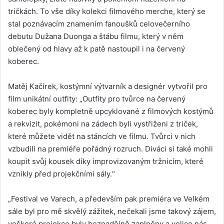
tričkách. To vše díky kolekci filmového merche, který se
stal poznávacím znamením fanoušků celovečerního
debutu Dužana Duonga a štábu filmu, který v něm
oblečený od hlavy až k patě nastoupil i na červený
koberec.
Matěj Kačírek, kostýmní výtvarník a designér vytvořil pro
film unikátní outfity: „Outfity pro tvůrce na červený
koberec byly kompletně upcyklované z filmových kostýmů
a rekvizit, pokémoni na zádech byli vystřiženi z triček,
které můžete vidět na stáncích ve filmu. Tvůrci v nich
vzbudili na premiéře pořádný rozruch. Diváci si také mohli
koupit svůj kousek díky improvizovaným tržnicím, které
vznikly před projekčními sály.“
„Festival ve Varech, a především pak premiéra ve Velkém
sále byl pro mě skvělý zážitek, nečekali jsme takový zájem,
veškeré projekce byly beznadějně zaplněny a velice nás