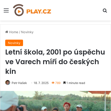
Menu
H
Home
/
Novinky
Novinky
Letní škola, 2001 po úspěchu
ve Varech míří do českých
kin
Petr Hašek
18. 7. 2025
789
1 minute read