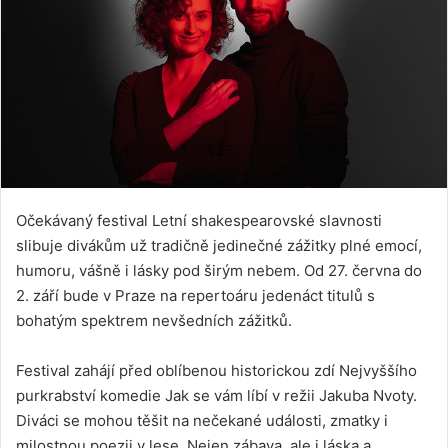
Očekávaný festival Letní shakespearovské slavnosti
slibuje divákům už tradičně jedinečné zážitky plné emocí,
humoru, vášně i lásky pod širým nebem. Od 27. června do
2. září bude v Praze na repertoáru jedenáct titulů s
bohatým spektrem nevšedních zážitků.
Festival zahájí před oblíbenou historickou zdí Nejvyššího
purkrabství komedie Jak se vám líbí v režii Jakuba Nvoty.
Diváci se mohou těšit na nečekané události, zmatky i
milostnou poezii v lese. Nejen zábava, ale i láska a