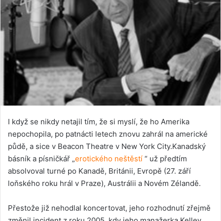
I když se nikdy netajil tím, že si myslí, že ho Amerika
nepochopila, po patnácti letech znovu zahrál na americké
půdě, a sice v Beacon Theatre v New York City.Kanadský
básník a písničkář „
erotického neštěstí
“ už předtím
absolvoval turné po Kanadě, Británii, Evropě (27. září
loňského roku hrál v Praze), Austrálii a Novém Zélandě.
Přestože již nehodlal koncertovat, jeho rozhodnutí zřejmě
změnil incident z roku 2005, kdy jeho manažerka Kelley