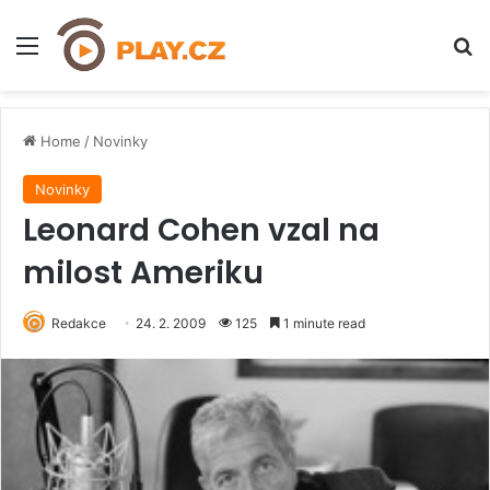
Menu
H
Home
/
Novinky
Novinky
Leonard Cohen vzal na
milost Ameriku
Redakce
24. 2. 2009
125
1 minute read