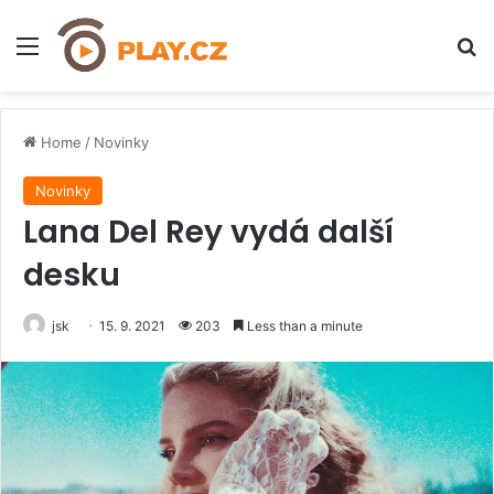
Menu
H
Home
/
Novinky
Novinky
Lana Del Rey vydá další
desku
jsk
15. 9. 2021
203
Less than a minute