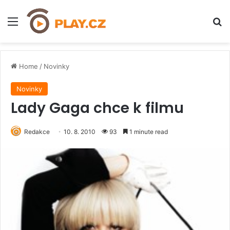
Menu
H
Home
/
Novinky
Novinky
Lady Gaga chce k filmu
Redakce
10. 8. 2010
93
1 minute read