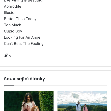
Everything Is Beautiful
Aphrodite
Illusion
Better Than Today
Too Much
Cupid Boy
Looking For An Angel
Can’t Beat The Feeling
JŠp
Související články