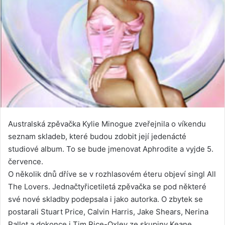
Australská zpěvačka Kylie Minogue zveřejnila o víkendu
seznam skladeb, které budou zdobit její jedenácté
studiové album. To se bude jmenovat Aphrodite a vyjde 5.
července.
O několik dnů dříve se v rozhlasovém éteru objeví singl All
The Lovers. Jednačtyřicetiletá zpěvačka se pod některé
své nové skladby podepsala i jako autorka. O zbytek se
postarali Stuart Price, Calvin Harris, Jake Shears, Nerina
Pallot a dokonce i Tim Rice-Oxley ze skupiny Keane.