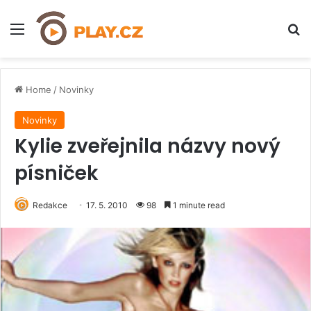
Menu
H
Home
/
Novinky
Novinky
Kylie zveřejnila názvy nový
písniček
Redakce
17. 5. 2010
98
1 minute read