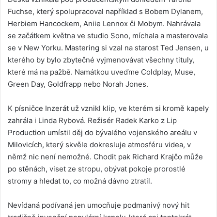
Fuchse, který spolupracoval například s Bobem Dylanem,
Herbiem Hancockem, Aniie Lennox či Mobym. Nahrávala
se začátkem května ve studio Sono, míchala a masterovala
se v New Yorku. Mastering si vzal na starost Ted Jensen, u
kterého by bylo zbytečné vyjmenovávat všechny tituly,
které má na pažbě. Namátkou uveďme Coldplay, Muse,
Green Day, Goldfrapp nebo Norah Jones.
K písničce Inzerát už vznikl klip, ve kterém si kromě kapely
zahrála i Linda Rybová. Režisér Radek Karko z Lip
Production umístil děj do bývalého vojenského areálu v
Milovicích, který skvěle dokresluje atmosféru videa, v
němž nic není nemožné. Chodit pak Richard Krajčo může
po stěnách, viset ze stropu, obývat pokoje prorostlé
stromy a hledat to, co možná dávno ztratil.
Nevídaná podívaná jen umocňuje podmanivý nový hit