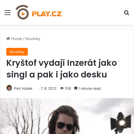
Menu
H
Home
/
Novinky
Novinky
Kryštof vydají Inzerát jako
singl a pak i jako desku
Petr Hašek
7. 8. 2012
108
1 minute read