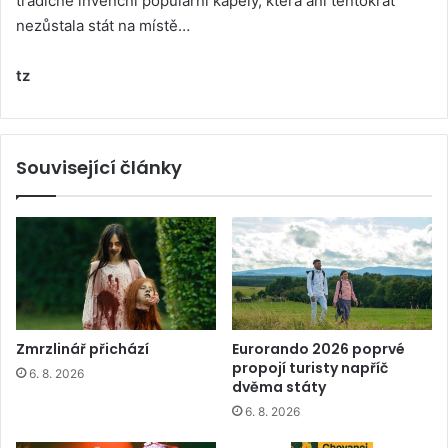
tradičně invenční populární kapely, která ani tentokrát
nezůstala stát na místě…
tz
Související články
Zmrzlinář přichází
Eurorando 2026 poprvé
propojí turisty napříč
6. 8. 2026
dvěma státy
6. 8. 2026