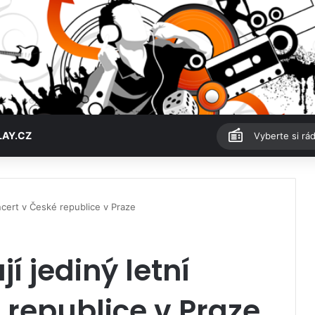
LAY.CZ
Vyberte si rád
ncert v České republice v Praze
í jediný letní
 republice v Praze