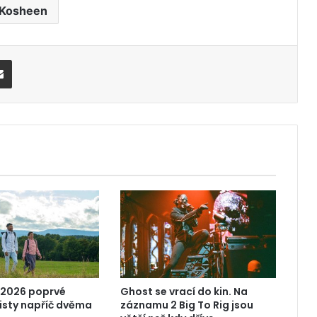
Kosheen
Share via Email
 2026 poprvé
Ghost se vrací do kin. Na
risty napříč dvěma
záznamu 2 Big To Rig jsou