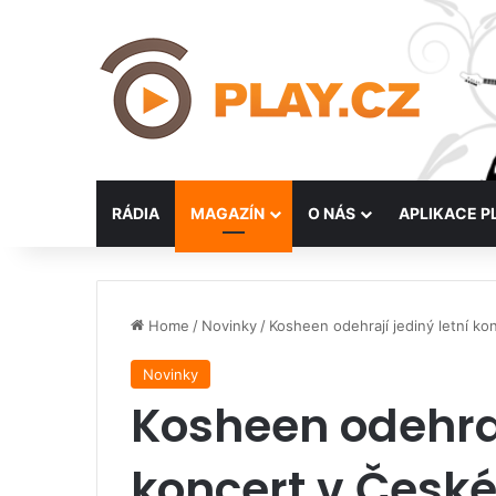
RÁDIA
MAGAZÍN
O NÁS
APLIKACE P
Home
/
Novinky
/
Kosheen odehrají jediný letní ko
Novinky
Kosheen odehraj
koncert v České