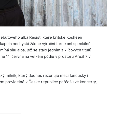
debutového alba Resist, které britské Kosheen
kapela nechystá žádné výroční turné ani speciálně
ná sílu alba, jež se stalo jedním z klíčových titulů
ene 11. června na velkém pódiu v prostoru Areál 7 v
ký milník, který dodnes rezonuje mezi fanoušky i
em pravidelně v České republice pořádá své koncerty,