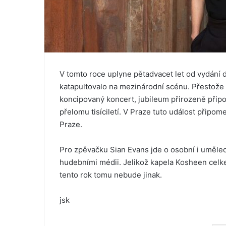
V tomto roce uplyne pětadvacet let od vydání 
katapultovalo na mezinárodní scénu. Přestože 
koncipovaný koncert, jubileum přirozeně připomí
přelomu tisíciletí. V Praze tuto událost připom
Praze.
Pro zpěvačku Sian Evans jde o osobní i umělec
hudebními médii. Jelikož kapela Kosheen celk
tento rok tomu nebude jinak.
jsk