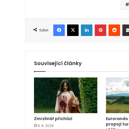
Facebook
X
LinkedIn
Pinterest
Reddit
Sdílet
Související články
Zmrzlinář přichází
Eurorando
propojí tu
6. 8. 2026