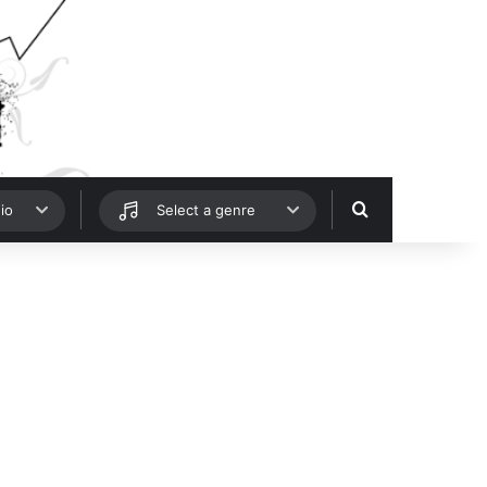
Hledat
io
Select a genre