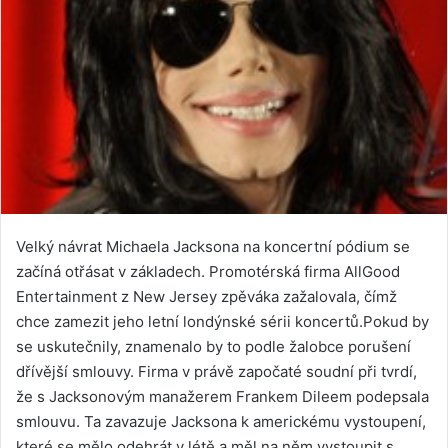
Velký návrat Michaela Jacksona na koncertní pódium se
začíná otřásat v základech. Promotérská firma AllGood
Entertainment z New Jersey zpěváka zažalovala, čímž
chce zamezit jeho letní londýnské sérii koncertů.Pokud by
se uskutečnily, znamenalo by to podle žalobce porušení
dřívější smlouvy. Firma v právě započaté soudní při tvrdí,
že s Jacksonovým manažerem Frankem Dileem podepsala
smlouvu. Ta zavazuje Jacksona k americkému vystoupení,
které se mělo odehrát v létě a měl na něm vystoupit s