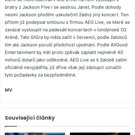
bratry z Jackson Five i se sestrou Janet. Podle dohody
nesmí Jackson předtím uskutečnit žádný jiný koncert. Ten
přitom již podepsal smlouvu s firmou AEG Live, ve které se
zavázal vystoupit na padesáti koncertech v londýnské O2
Aréně. Tato šňůra by měla začít v červenci, podle žalobců
tím ale Jackson poruší předchozí ujednání. Podle AllGood
Entertainment by měl proto zpěvák zaplatit nejméně 40
milionů dolarů jako odškodné. AEG Live se k žalobě zatím
oficiálně nevyjádřila, již dříve však její zástupci označili
tyto požadavky za bezpředmětné.
MV
Související články