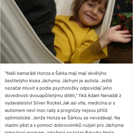
"Naši kamarádi Honza a Šárka mají mají skvělýho
šestiletýho kluka Jáchyma. Jáchym je autista. Ještě
nezačal mluvit a podle psycholožky odpovídají jeho
dovednosti dvouapůlletýmu dítěti," říká Adam Nenadál z
vydavatelství Silver Rocket.Jak asi víte, medicína si s
autismem neví moc rady a prognózy nejsou příliš
optimistické. Jenže Honza se Šárkou se nevzdávají. Na
vlastní pěst a s pomocí dobrovolníků rozjeli pro Jáchyma
intenzivní program, založený na knize Barryho Neila