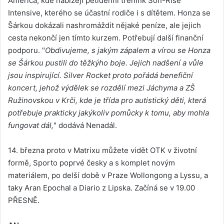
America, kde nabízejí pětidenní trénink Son-Rise
Intensive, kterého se účastní rodiče i s dítětem. Honza se
Šárkou dokázali nashromáždit nějaké peníze, ale jejich
cesta nekončí jen tímto kurzem. Potřebují další finanční
podporu. "
Obdivujeme, s jakým zápalem a vírou se Honza
se Šárkou pustili do těžkýho boje. Jejich nadšení a vůle
jsou inspirující. Silver Rocket proto pořádá benefiční
koncert, jehož výdělek se rozdělí mezi Jáchyma a ZŠ
Ružinovskou v Krči, kde je třída pro autistický děti, která
potřebuje prakticky jakýkoliv pomůcky k tomu, aby mohla
fungovat dál,
" dodává Nenadál.
14. března proto v Matrixu můžete vidět OTK v životní
formě, Sporto poprvé česky a s komplet novým
materiálem, po delší době v Praze Wollongong a Lyssu, a
taky Aran Epochal a Diario z Lipska. Začíná se v 19.00
PŘESNĚ.