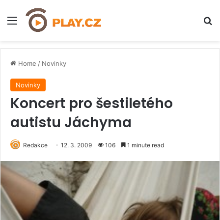
Menu
H
Home
/
Novinky
Novinky
Koncert pro šestiletého
autistu Jáchyma
Redakce
12. 3. 2009
106
1 minute read