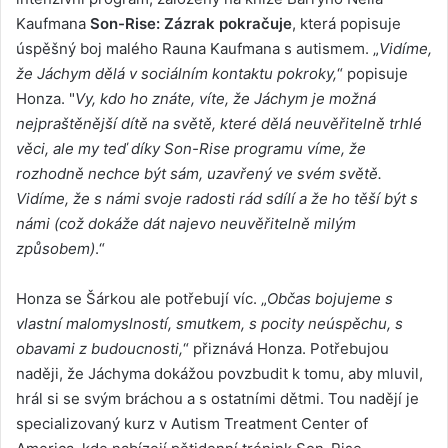
Kaufmana
Son-Rise: Zázrak pokračuje
, která popisuje
úspěšný boj malého Rauna Kaufmana s autismem. „
Vidíme,
že Jáchym dělá v sociálním kontaktu pokroky,
“ popisuje
Honza. "
Vy, kdo ho znáte, víte, že Jáchym je možná
nejpraštěnější dítě na světě, které dělá neuvěřitelně trhlé
věci, ale my teď díky Son-Rise programu víme, že
rozhodně nechce být sám, uzavřený ve svém světě.
Vidíme, že s námi svoje radosti rád sdílí a že ho těší být s
námi (což dokáže dát najevo neuvěřitelně milým
způsobem)
.“
Honza se Šárkou ale potřebují víc. „
Občas bojujeme s
vlastní malomyslností, smutkem, s pocity neúspěchu, s
obavami z budoucnosti,
“ přiznává Honza. Potřebujou
naději, že Jáchyma dokážou povzbudit k tomu, aby mluvil,
hrál si se svým bráchou a s ostatními dětmi. Tou nadějí je
specializovaný kurz v Autism Treatment Center of