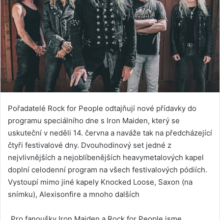
Pořadatelé Rock for People odtajňují nové přídavky do
programu speciálního dne s Iron Maiden, který se
uskuteční v neděli 14. června a naváže tak na předcházející
čtyři festivalové dny. Dvouhodinový set jedné z
nejvlivnějších a nejoblíbenějších heavymetalových kapel
doplní celodenní program na všech festivalových pódiích.
Vystoupí mimo jiné kapely Knocked Loose, Saxon (na
snímku), Alexisonfire a mnoho dalších
„Pro fanoušky Iron Maiden a Rock for People jsme