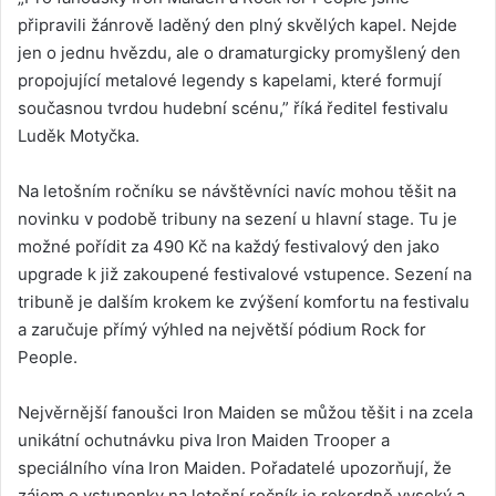
připravili žánrově laděný den plný skvělých kapel. Nejde
jen o jednu hvězdu, ale o dramaturgicky promyšlený den
propojující metalové legendy s kapelami, které formují
současnou tvrdou hudební scénu,” říká ředitel festivalu
Luděk Motyčka.
Na letošním ročníku se návštěvníci navíc mohou těšit na
novinku v podobě tribuny na sezení u hlavní stage. Tu je
možné pořídit za 490 Kč na každý festivalový den jako
upgrade k již zakoupené festivalové vstupence. Sezení na
tribuně je dalším krokem ke zvýšení komfortu na festivalu
a zaručuje přímý výhled na největší pódium Rock for
People.
Nejvěrnější fanoušci Iron Maiden se můžou těšit i na zcela
unikátní ochutnávku piva Iron Maiden Trooper a
speciálního vína Iron Maiden. Pořadatelé upozorňují, že
zájem o vstupenky na letošní ročník je rekordně vysoký a