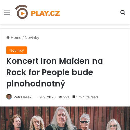
Menu
H
Home
/
Novinky
Novinky
Koncert Iron Maiden na
Rock for People bude
plnohodnotný
Petr Hašek
9. 2. 2026
291
1 minute read