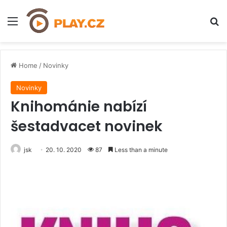
Menu
H
Home
/
Novinky
Novinky
Knihománie nabízí
šestadvacet novinek
jsk
20. 10. 2020
87
Less than a minute