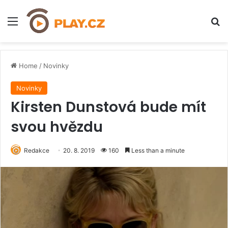
Menu
H
Home
/
Novinky
Novinky
Kirsten Dunstová bude mít
svou hvězdu
Redakce
20. 8. 2019
160
Less than a minute