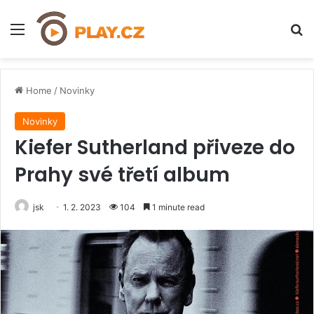
Menu
H
Home
/
Novinky
Novinky
Kiefer Sutherland přiveze do
Prahy své třetí album
jsk
1. 2. 2023
104
1 minute read