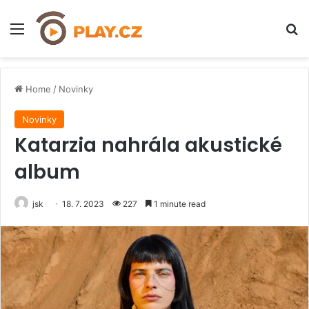
Menu
H
Home
/
Novinky
Novinky
Katarzia nahrála akustické
album
jsk
18. 7. 2023
227
1 minute read