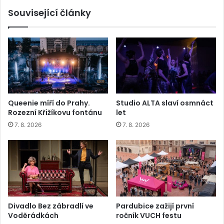
Související články
Queenie míří do Prahy.
Studio ALTA slaví osmnáct
Rozezní Křižíkovu fontánu
let
7. 8. 2026
7. 8. 2026
Divadlo Bez zábradlí ve
Pardubice zažijí první
Voděrádkách
ročník VUCH festu