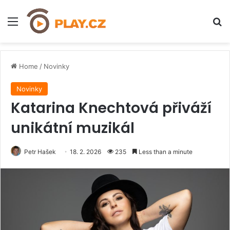
Menu
H
Home
/
Novinky
Novinky
Katarina Knechtová přiváží
unikátní muzikál
Petr Hašek
18. 2. 2026
235
Less than a minute