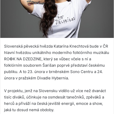
Slovenská pěvecká hvězda Katarína Knechtová bude v ČR
hlavní hvězdou unikátního moderního folklórního muzikálu
RO©K NA DZEDZINE, který se vůbec včele s ní a
folklórním souborem Šarišan poprvé představí českému
publiku. A to 23. února v brněnském Sono Centru a 24.
února v pražském Divadle Hybernia.
V projektu, jenž na Slovensku vidělo už více než dvanáct
tisíc diváků, účinkuje na osmdesát tanečníků, zpěváků a
herců a přiváží na česká jeviště energii, emoce a show,
jaká tu dosud nemá obdoby.