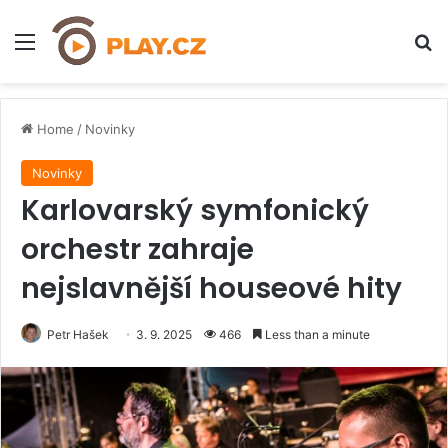
Menu
H
Home
/
Novinky
Novinky
Karlovarský symfonický
orchestr zahraje
nejslavnější houseové hity
Petr Hašek
3. 9. 2025
466
Less than a minute