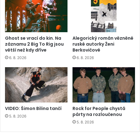
Ghost se vrací do kin. Na
Alegorický román vězněné
záznamu 2 Big To Rig jsou
ruské autorky Ženi
větší než kdy dříve
Berkovičové
6. 8. 2026
6. 8. 2026
VIDEO: Šimon Bilina tančí
Rock for People chystá
párty na rozloučenou
5. 8. 2026
5. 8. 2026