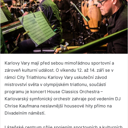
Karlovy Vary mají před sebou mimořádnou sportovní a
zároveň kulturní událost. O víkendu 12. až 14. září se v
rámci City Triathlonu Karlovy Vary uskuteční závod
mistrovství světa v olympijském triatlonu, součástí
programu je koncert House Classics Orchestra –
Karlovarský symfonický orchestr zahraje pod vedením DJ
Chrise Kaufmana neslavnější houseové hity přímo na
Divadelním náměstí.
Lázeňské centrum ožije spojením sportovních a kulturních