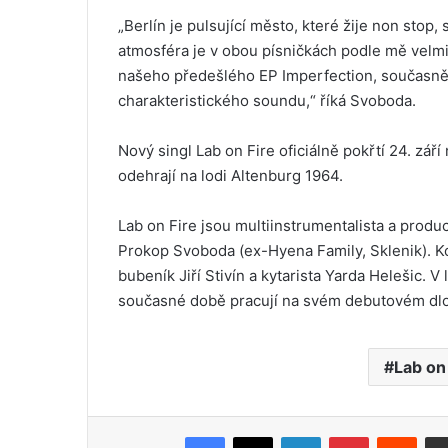
„Berlín je pulsující město, které žije non stop
atmosféra je v obou písničkách podle mě velmi 
našeho předešlého EP Imperfection, současně 
charakteristického soundu,“ říká Svoboda.
Nový singl Lab on Fire oficiálně pokřtí 24. z
odehrají na lodi Altenburg 1964.
Lab on Fire jsou multiinstrumentalista a produ
Prokop Svoboda (ex-Hyena Family, Sklenik). Ko
bubeník Jiří Stivín a kytarista Yarda Helešic. 
současné době pracují na svém debutovém dlo
Lab on
Facebook
X
LinkedIn
Pinterest
Reddit