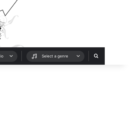
Hledat
io
Select a genre