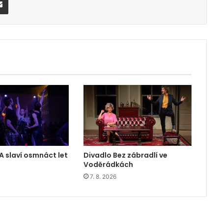
A slaví osmnáct let
Divadlo Bez zábradlí ve
Voděrádkách
7. 8. 2026