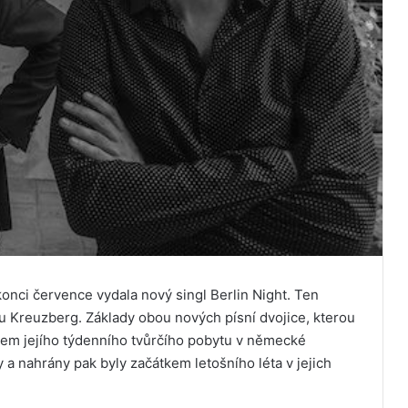
onci července vydala nový singl Berlin Night. Ten
bu Kreuzberg. Základy obou nových písní dvojice, kterou
hem jejího týdenního tvůrčího pobytu v německé
a nahrány pak byly začátkem letošního léta v jejich