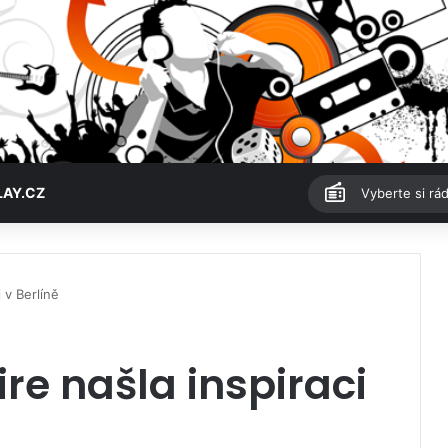
LAY.CZ
Vyberte si rád
 v Berlíně
re našla inspiraci