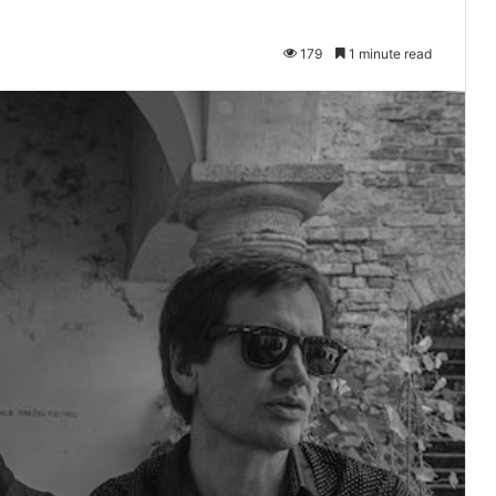
179
1 minute read