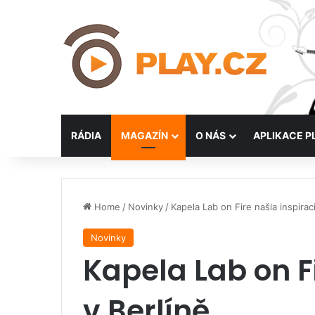
RÁDIA
MAGAZÍN
O NÁS
APLIKACE P
Home
/
Novinky
/
Kapela Lab on Fire našla inspiraci
Novinky
Kapela Lab on Fi
v Berlíně