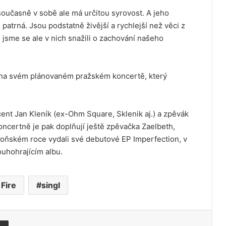
, současně v sobě ale má určitou syrovost. A jeho
patrná. Jsou podstatně živější a rychlejší než věci z
jsme se ale v nich snažili o zachování našeho
áří na svém plánovaném pražském koncertě, který
cent Jan Kleník (ex-Ohm Square, Sklenik aj.) a zpěvák
ncertně je pak doplňují ještě zpěvačka Zaelbeth,
V loňském roce vydali své debutové EP Imperfection, v
uhohrajícím albu.
 Fire
singl
Share via Email