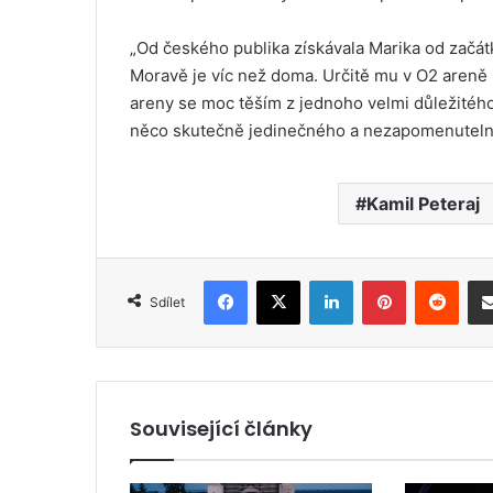
„Od českého publika získávala Marika od začát
Moravě je víc než doma. Určitě mu v O2 areně
areny se moc těším z jednoho velmi důležitého
něco skutečně jedinečného a nezapomenuteln
Kamil Peteraj
Facebook
X
LinkedIn
Pinterest
Reddit
Sdílet
Související články