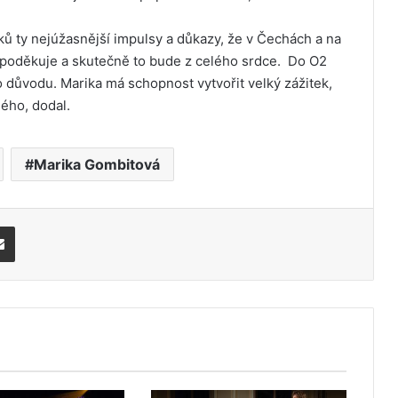
ků ty nejúžasnější impulsy a důkazy, že v Čechách a na
 poděkuje a skutečně to bude z celého srdce. Do O2
 důvodu. Marika má schopnost vytvořit velký zážitek,
ého, dodal.
Marika Gombitová
Share via Email