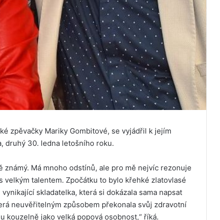
ské zpěvačky Mariky Gombitové, se vyjádřil k jejím
, druhý 30. ledna letošního roku.
jně známý. Má mnoho odstínů, ale pro mě nejvíc rezonuje
á s velkým talentem. Zpočátku to bylo křehké zlatovlasé
ynikající skladatelka, která si dokázala sama napsat
která neuvěřitelným způsobem překonala svůj zdravotní
 kouzelně jako velká popová osobnost,“ říká.