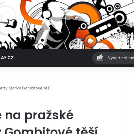
LAY.CZ
Vyberte si rád
certy Mariky Gombitové těší
e na pražské
 Gombitové těší