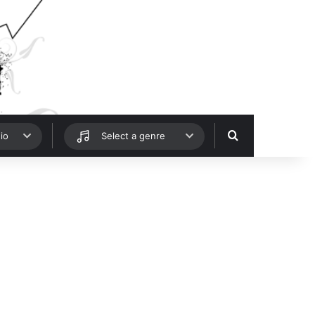
Hledat
io
Select a genre