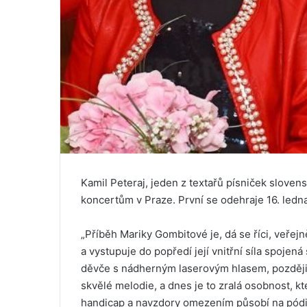
Kamil Peteraj, jeden z textařů písniček sloven
koncertům v Praze. První se odehraje 16. ledna
„Příběh Mariky Gombitové je, dá se říci, veře
a vystupuje do popředí její vnitřní síla spojen
děvče s nádherným laserovým hlasem, později v
skvělé melodie, a dnes je to zralá osobnost, 
handicap a navzdory omezením působí na pódiu