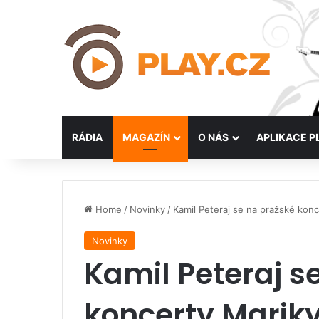
RÁDIA
MAGAZÍN
O NÁS
APLIKACE P
Home
/
Novinky
/
Kamil Peteraj se na pražské kon
Novinky
Kamil Peteraj s
koncerty Mariky