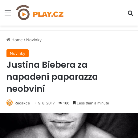
Menu
H
Home
/
Novinky
Novinky
Justina Biebera za
napadení paparazza
neobviní
Redakce
9. 8. 2017
166
Less than a minute