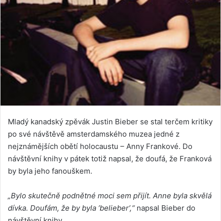
Mladý kanadský zpěvák Justin Bieber se stal terčem kritiky
po své návštěvě amsterdamského muzea jedné z
nejznámějších obětí holocaustu – Anny Frankové. Do
návštěvní knihy v pátek totiž napsal, že doufá, že Franková
by byla jeho fanouškem.
„Bylo skutečně podnětné moci sem přijít. Anne byla skvělá
dívka. Doufám, že by byla ’belieber’,“
napsal Bieber do
návštěvní knihy.