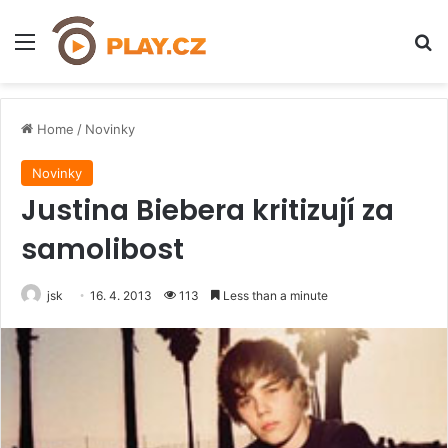
Menu
H
Home
/
Novinky
Novinky
Justina Biebera kritizují za
samolibost
jsk
16. 4. 2013
113
Less than a minute