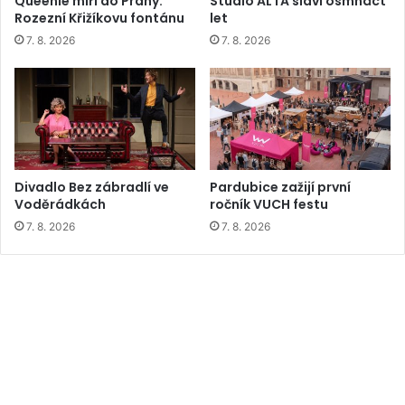
Queenie míří do Prahy.
Studio ALTA slaví osmnáct
Rozezní Křižíkovu fontánu
let
7. 8. 2026
7. 8. 2026
Divadlo Bez zábradlí ve
Pardubice zažijí první
Voděrádkách
ročník VUCH festu
7. 8. 2026
7. 8. 2026