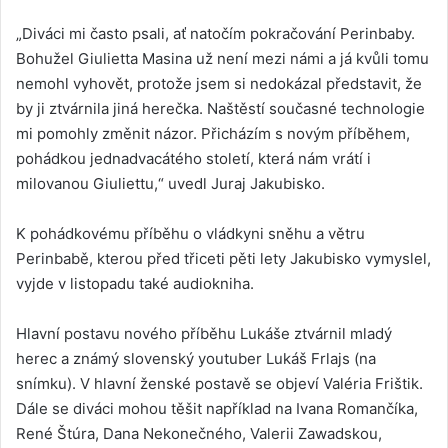
„Diváci mi často psali, ať natočím pokračování Perinbaby.
Bohužel Giulietta Masina už není mezi námi a já kvůli tomu
nemohl vyhovět, protože jsem si nedokázal představit, že
by ji ztvárnila jiná herečka. Naštěstí současné technologie
mi pomohly změnit názor. Přicházím s novým příběhem,
pohádkou jednadvacátého století, která nám vrátí i
milovanou Giuliettu,“ uvedl Juraj Jakubisko.
K pohádkovému příběhu o vládkyni sněhu a větru
Perinbabě, kterou před třiceti pěti lety Jakubisko vymyslel,
vyjde v listopadu také audiokniha.
Hlavní postavu nového příběhu Lukáše ztvárnil mladý
herec a známý slovenský youtuber Lukáš Frlajs (na
snímku). V hlavní ženské postavě se objeví Valéria Frištik.
Dále se diváci mohou těšit například na Ivana Romančíka,
René Štúra, Dana Nekonečného, Valerii Zawadskou,