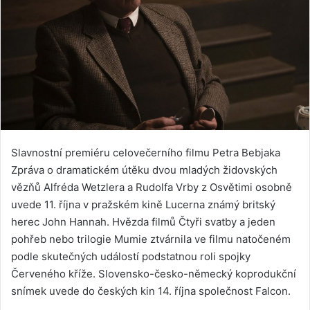
Slavnostní premiéru celovečerního filmu Petra Bebjaka
Zpráva o dramatickém útěku dvou mladých židovských
vězňů Alfréda Wetzlera a Rudolfa Vrby z Osvětimi osobně
uvede 11. října v pražském kině Lucerna známý britský
herec John Hannah. Hvězda filmů Čtyři svatby a jeden
pohřeb nebo trilogie Mumie ztvárnila ve filmu natočeném
podle skutečných událostí podstatnou roli spojky
Červeného kříže. Slovensko-česko-německý koprodukční
snímek uvede do českých kin 14. října společnost Falcon.