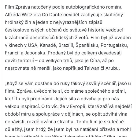
Film Zpráva natočený podle autobiografického románu
Alfréda Wetzlera Co Dante neviděl zachycuje skutečný
hrdinský čin a jeden z nejvýraznějších zápisů
československých občanů do světové historie vedoucí
k záchraně desetitisíců lidských životů. Film byl již uveden
v kinech v USA, Kanadě, Brazílii, Španělsku, Portugalsku,
Francii a Japonsku. Prodaný byl do celkem devadesáti
devíti teritorií – od velkých trhů, jako je Čína, až po
nesrovnatelně menší, jako například Taiwan či Arubu.
„Když se vám dostane do ruky takový skvělý scénář, jako u
filmu Zpráva, uvědomíte si, co máme společného s těmi,
kteří tu byli před námi. Jejich síla a odvaha je pro nás
velkou inspirací. O to víc, že v Evropě, která zažívá nejdelší
období míru a spolupráce v dějinách, se opět zdvihá vlna
nenávisti, rozdělování a strachu. Tento film je skutečně
důležitý, jsem hrdý, že jsem byl na natáčení přizván a mohl
jsem tak přispět k rozšíření takového příběhu,“ říká John