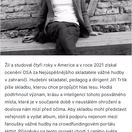
Žil a studoval čtyři roky v Americe a v roce 2021 získal
ocenění OSA za Nejúspěšnějšího skladatele vážné hudby
v zahraničí. Hudební skladatel, pedagog a dirigent Jiří Trtík
píše skladbu, kterou chce propůjčit hlas lesu. Hodlá
podtrhnout význam, krásu a inteligenci tohoto posvátného
místa, které je v současné době v neustálém ohrožení a
doslova nám mizí před očima. Aby skladbu mohl představit
veřejnosti a vydat album, sbírá podporu nejenom mezi
fanoušky vážné hudby na crowdfundingovém portálu
Hithit. Příspěvky na tento projekt chodí z celého světa.