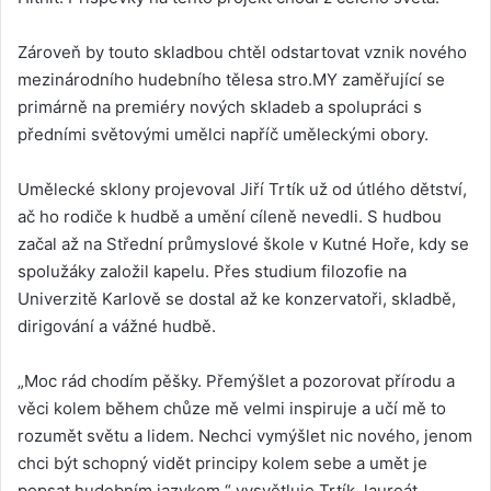
Zároveň by touto skladbou chtěl odstartovat vznik nového
mezinárodního hudebního tělesa stro.MY zaměřující se
primárně na premiéry nových skladeb a spolupráci s
předními světovými umělci napříč uměleckými obory.
Umělecké sklony projevoval Jiří Trtík už od útlého dětství,
ač ho rodiče k hudbě a umění cíleně nevedli. S hudbou
začal až na Střední průmyslové škole v Kutné Hoře, kdy se
spolužáky založil kapelu. Přes studium filozofie na
Univerzitě Karlově se dostal až ke konzervatoři, skladbě,
dirigování a vážné hudbě.
„Moc rád chodím pěšky. Přemýšlet a pozorovat přírodu a
věci kolem během chůze mě velmi inspiruje a učí mě to
rozumět světu a lidem. Nechci vymýšlet nic nového, jenom
chci být schopný vidět principy kolem sebe a umět je
popsat hudebním jazykem,“ vysvětluje Trtík, laureát