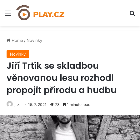
Menu
H
Home
/
Novinky
Novinky
Jiří Trtík se skladbou
věnovanou lesu rozhodl
propojit přírodu a hudbu
jsk
15. 7. 2021
78
1 minute read