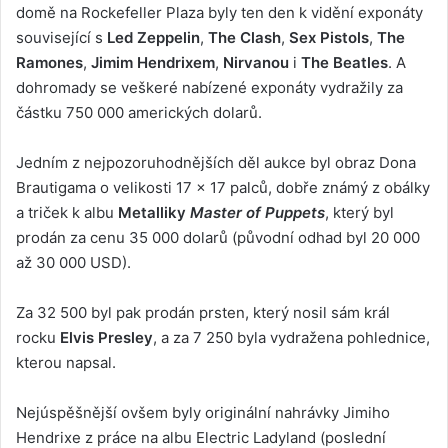
domě na Rockefeller Plaza byly ten den k vidění exponáty
související s
Led Zeppelin
,
The Clash
,
Sex Pistols
,
The
Ramones
,
Jimim Hendrixem
,
Nirvanou
i
The Beatles
. A
dohromady se veškeré nabízené exponáty vydražily za
částku 750 000 amerických dolarů.
Jedním z nejpozoruhodnějších děl aukce byl obraz Dona
Brautigama o velikosti 17 x 17 palců, dobře známý z obálky
a triček k albu
Metalliky
Master of Puppets
, který byl
prodán za cenu 35 000 dolarů (původní odhad byl 20 000
až 30 000 USD).
Za 32 500 byl pak prodán prsten, který nosil sám král
rocku
Elvis Presley
, a za 7 250 byla vydražena pohlednice,
kterou napsal.
Nejúspěšnější ovšem byly originální nahrávky Jimiho
Hendrixe z práce na albu Electric Ladyland (poslední