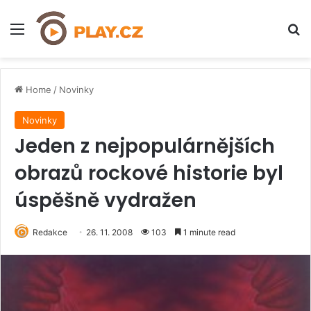
Menu
H
Home
/
Novinky
Novinky
Jeden z nejpopulárnějších
obrazů rockové historie byl
úspěšně vydražen
Redakce
26. 11. 2008
103
1 minute read