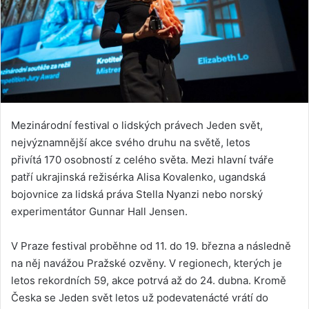
Mezinárodní festival o lidských právech Jeden svět,
nejvýznamnější akce svého druhu na světě, letos
přivítá 170 osobností z celého světa. Mezi hlavní tváře
patří ukrajinská režisérka Alisa Kovalenko, ugandská
bojovnice za lidská práva Stella Nyanzi nebo norský
experimentátor Gunnar Hall Jensen.
V Praze festival proběhne od 11. do 19. března a následně
na něj navážou Pražské ozvěny. V regionech, kterých je
letos rekordních 59, akce potrvá až do 24. dubna. Kromě
Česka se Jeden svět letos už podevatenácté vrátí do