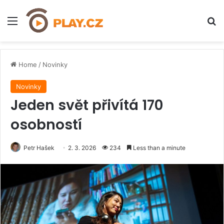
Menu
H
Home
/
Novinky
Novinky
Jeden svět přivítá 170
osobností
Petr Hašek
2. 3. 2026
234
Less than a minute