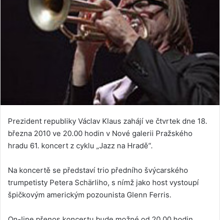
Prezident republiky Václav Klaus zahájí ve čtvrtek dne 18.
března 2010 ve 20.00 hodin v Nové galerii Pražského
hradu 61. koncert z cyklu „Jazz na Hradě“.
Na koncertě se představí trio předního švýcarského
trumpetisty Petera Schärliho, s nímž jako host vystoupí
špičkovým americkým pozounista Glenn Ferris.
On-line přenos koncertu bude možné od 20.00 hodin