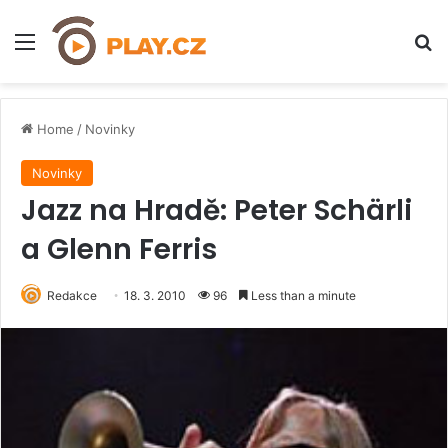
Menu
H
Home
/
Novinky
Novinky
Jazz na Hradě: Peter Schärli
a Glenn Ferris
Redakce
18. 3. 2010
96
Less than a minute