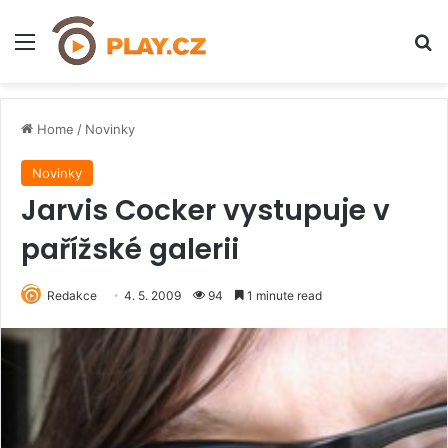
Menu
H
Home
/
Novinky
Novinky
Jarvis Cocker vystupuje v
pařížské galerii
Redakce
4. 5. 2009
94
1 minute read