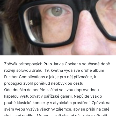
Zpěvák britpopových
Pulp
Jarvis Cocker v současné době
rozvíjí sólovou dráhu. 19. května vydá své druhé album
Further Complications a jak je pro něj příznačné, k
propagaci zvolil poněkud neobvyklou cestu.
Ode dneška do neděle začíná se svou doprovodnou
kapelou vystupovat v pařížské galerii. Nepůjde však o
pouhé klasické koncerty v atypickém prostředí. Zpěvák na
svém webu vyzývá všechny zájemce, aby se přišli na celé
akci sami podílet. Mohou si vzít vlastní nástroje a připojit