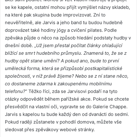
se ke kapele, ostatní mohou přijít vymýšlet názvy skladeb,
na které pak skupina bude improvizovat. Zní to
neuvěřitelně, ale Jarvis a jeho band tu budou hudebně
doprovázet také hodiny jógy a cvičení pilates. Podle
zpěváka půjde o něco na způsob hledání podstaty hudby v
dnešní době. „
Už jsem přestal počítat články ohlašující
blížící se smrt hudebního průmyslu. Znamená to, že se z
hudby opět stane umění? A pokud ano, bude to první
umělecká forma, která se přizpůsobí postkapitalistické
společnosti, v níž právě žijeme? Nebo se z ní stane něco,
co dostaneme zdarma k zakoupenému mobilnímu
telefonu?
“ Těžko říci, zda se Jarvisovi podaří na tyto
otázky odpovědět během pařížské akce. Pokud se chcete
přesvědčit na vlastní oči, vypravte se do Galerie Chappe.
Jarvis s kapelou tu bude každý den od dvanácti do sedmi.
Pokud raději zůstanete v pohodlí domova, můžete vše
sledovat přes zpěvákovy webové stránky.