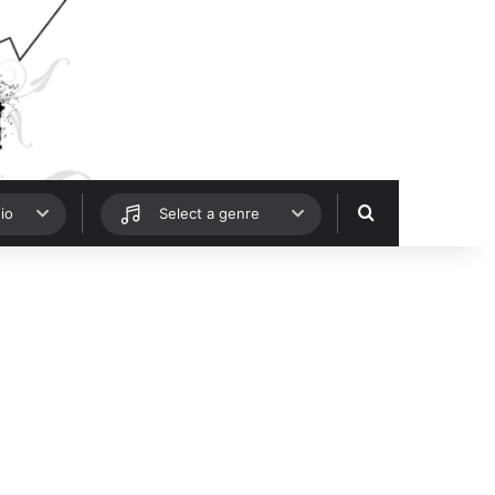
Hledat
io
Select a genre