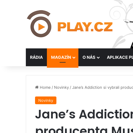
RÁDIA
MAGAZÍN
O NÁS
APLIKACE P
Home
/
Novinky
/
Jane’s Addiction si vybrali prod
Novinky
Jane’s Addiction
producenta Mu