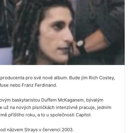
a producenta pro své nové album. Bude jím Rich Costey,
 Muse nebo Franz Ferdinand.
 novým baskytaristou Duffem McKaganem, bývalým
e už na nových písničkách intenzivně pracuje, jedním
ě příštího roku, a to u společnosti Capitol.
pod názvem Strays v červenci 2003.