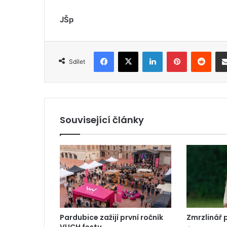
JŠp
Facebook
X
LinkedIn
Pinterest
Reddit
Sdílet
Související články
Pardubice zažijí první ročník
Zmrzlinář 