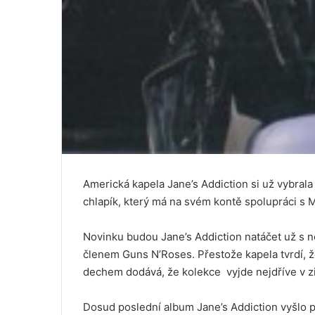
Americká kapela Jane’s Addiction si už vybral
chlapík, který má na svém kontě spolupráci s
Novinku budou Jane’s Addiction natáčet už s
členem Guns N’Roses. Přestože kapela tvrdí, ž
dechem dodává, že kolekce vyjde nejdříve v zim
Dosud poslední album Jane’s Addiction vyšlo 