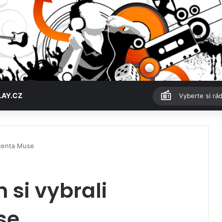
LAY.CZ
Vyberte si rád
ucenta Muse
 si vybrali
se