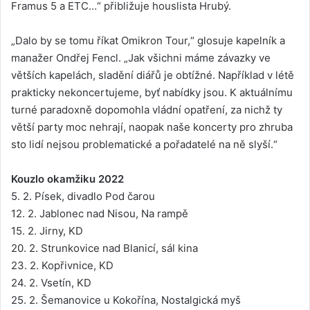
Framus 5 a ETC…“ přibližuje houslista Hrubý.
„Dalo by se tomu říkat Omikron Tour,“ glosuje kapelník a
manažer Ondřej Fencl. „Jak všichni máme závazky ve
větších kapelách, sladění diářů je obtížné. Například v létě
prakticky nekoncertujeme, byť nabídky jsou. K aktuálnímu
turné paradoxně dopomohla vládní opatření, za nichž ty
větší party moc nehrají, naopak naše koncerty pro zhruba
sto lidí nejsou problematické a pořadatelé na ně slyší.“
Kouzlo okamžiku 2022
5. 2. Písek, divadlo Pod čarou
12. 2. Jablonec nad Nisou, Na rampě
15. 2. Jirny, KD
20. 2. Strunkovice nad Blanicí, sál kina
23. 2. Kopřivnice, KD
24. 2. Vsetín, KD
25. 2. Šemanovice u Kokořína, Nostalgická myš