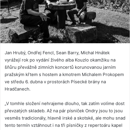
Jan Hrubý, Ondřej Fencl, Sean Barry, Michal Hnátek
vyrážejí rok po vydání živého alba Kouzlo okamžiku na
šňůru převážně zimních koncertů korunovanou jarním
pražským křtem s hostem a kmotrem Michalem Prokopem
ve středu 6. dubna v prostorách Písecké brány na
Hradčanech.
„V tomhle složení nehrajeme dlouho, tak zatím volíme dost
převzatých skladeb. Až na pár písniček Ondry jsou to jsou
vesměs tradicionály, hlavně irské a skotské, ale mohu snad
tento termín vztáhnout i na tři písničky z repertoáru kapel